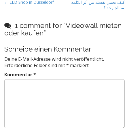
P
← LED Shop in Düsseldorf
كيف تحمي نفسك من أثر الكلمة
الجارحة ؟ →
o
s
t
1 comment for “
Videowall mieten
n
oder kaufen
”
a
v
Schreibe einen Kommentar
i
Deine E-Mail-Adresse wird nicht veröffentlicht.
g
Erforderliche Felder sind mit
*
markiert
a
Kommentar
*
t
i
o
n