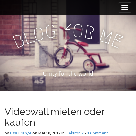
M
S
k
a
i
i
p
O
F
G
R
n
O
M
L
t
B
E
m
o
e
c
n
o
n
u
t
e
Unity for the world
n
t
Videowall mieten oder
kaufen
by
Lisa Prange
on
Mai 10, 2017
in
Elektronik
•
1 Comment