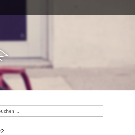
E
uche
ach:
2