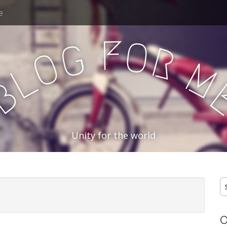
e
F
O
G
R
O
M
L
B
Unity for the world
S
n
O